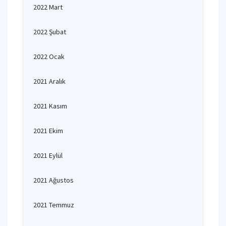
2022 Mart
2022 Şubat
2022 Ocak
2021 Aralık
2021 Kasım
2021 Ekim
2021 Eylül
2021 Ağustos
2021 Temmuz