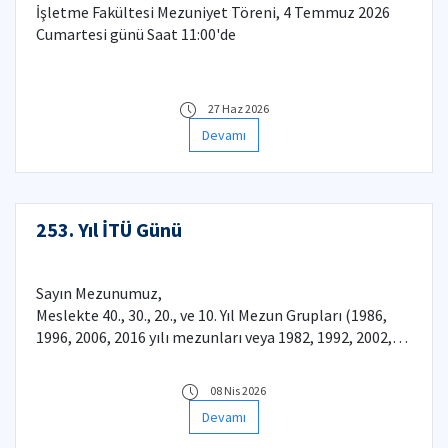
İşletme Fakültesi Mezuniyet Töreni, 4 Temmuz 2026
Cumartesi günü Saat 11:00'de
27 Haz 2026
Devamı
253. Yıl İTÜ Günü
Sayın Mezunumuz,
Meslekte 40., 30., 20., ve 10. Yıl Mezun Grupları (1986,
1996, 2006, 2016 yılı mezunları veya 1982, 1992, 2002,
2012 yılı girişliler) Fakültemizin gerçekleştirdiği
törende aramızda görmekten mutluluk duyarız
08 Nis 2026
Devamı