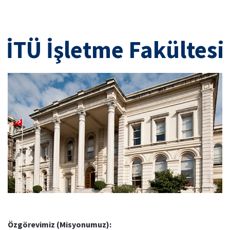
İTÜ İşletme Fakültesi
Özgörevimiz (Misyonumuz):