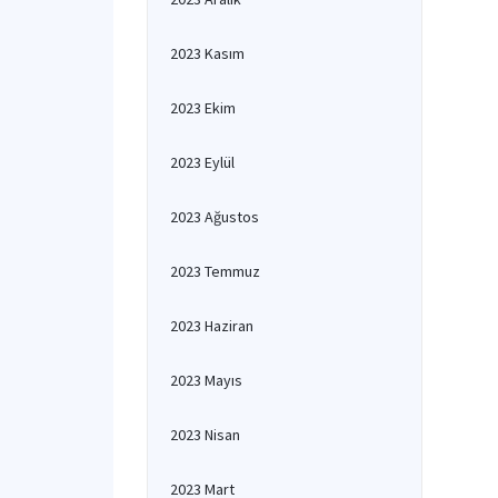
2023 Kasım
2023 Ekim
2023 Eylül
2023 Ağustos
2023 Temmuz
2023 Haziran
2023 Mayıs
2023 Nisan
2023 Mart