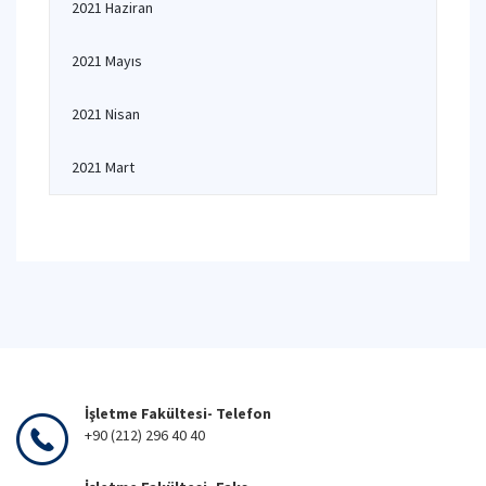
2021 Haziran
2021 Mayıs
2021 Nisan
2021 Mart
İşletme Fakültesi- Telefon
+90 (212) 296 40 40