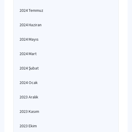
2024 Temmuz
2024 Haziran
2024 Mayıs
2024 Mart
2024 Şubat
2024 Ocak
2023 Aralık
2023 Kasım
2023 Ekim