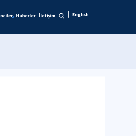
English
nciler
Haberler
İletişim