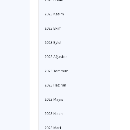
2023 Kasım
2023 Ekim
2023 Eylül
2023 Ağustos
2023 Temmuz
2023 Haziran
2023 Mayıs
2023 Nisan
2023 Mart