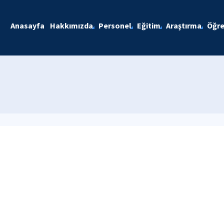
Anasayfa
Hakkımızda
Personel
Eğitim
Araştırma
Öğre