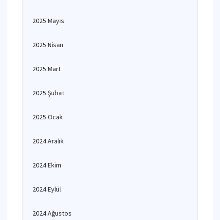
2025 Mayıs
2025 Nisan
2025 Mart
2025 Şubat
2025 Ocak
2024 Aralık
2024 Ekim
2024 Eylül
2024 Ağustos