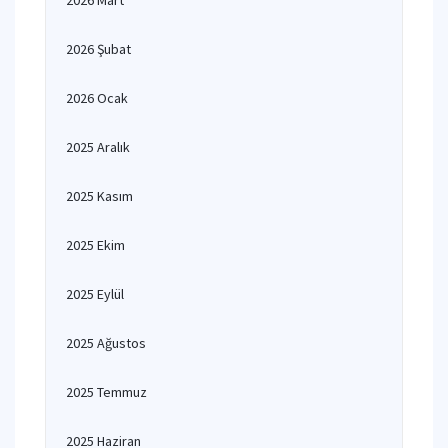
2026 Mart
2026 Şubat
2026 Ocak
2025 Aralık
2025 Kasım
2025 Ekim
2025 Eylül
2025 Ağustos
2025 Temmuz
2025 Haziran