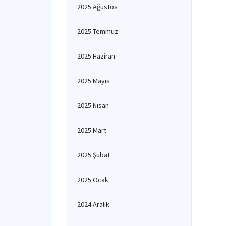
2025 Ağustos
2025 Temmuz
2025 Haziran
2025 Mayıs
2025 Nisan
2025 Mart
2025 Şubat
2025 Ocak
2024 Aralık