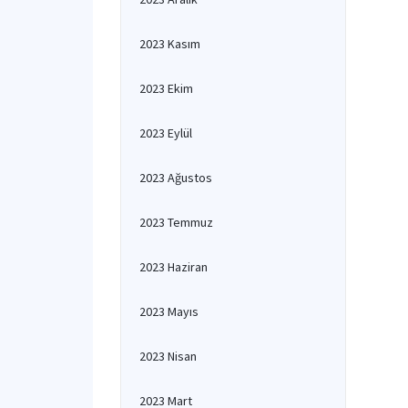
2023 Kasım
2023 Ekim
2023 Eylül
2023 Ağustos
2023 Temmuz
2023 Haziran
2023 Mayıs
2023 Nisan
2023 Mart