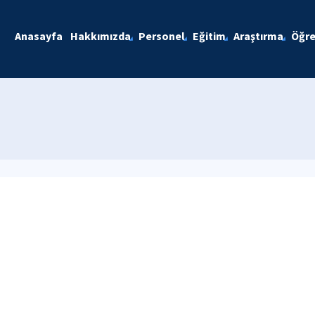
Anasayfa
Hakkımızda
Personel
Eğitim
Araştırma
Öğre