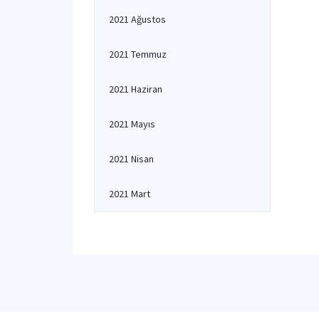
2021 Ağustos
2021 Temmuz
2021 Haziran
2021 Mayıs
2021 Nisan
2021 Mart