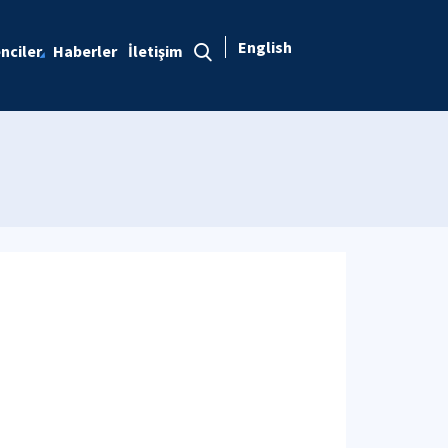
English
nciler
Haberler
İletişim