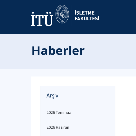
Haberler
Arşiv
2026 Temmuz
2026 Haziran