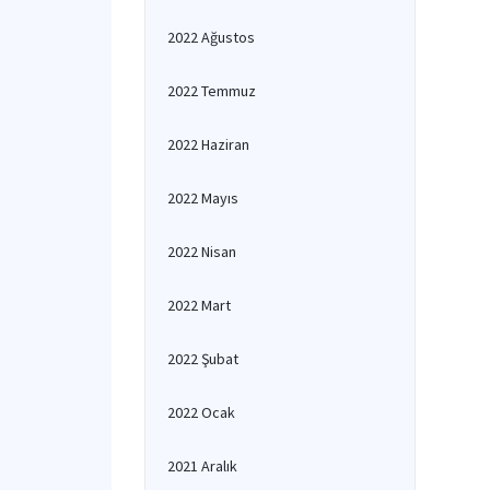
2022 Ağustos
2022 Temmuz
2022 Haziran
2022 Mayıs
2022 Nisan
2022 Mart
2022 Şubat
2022 Ocak
2021 Aralık