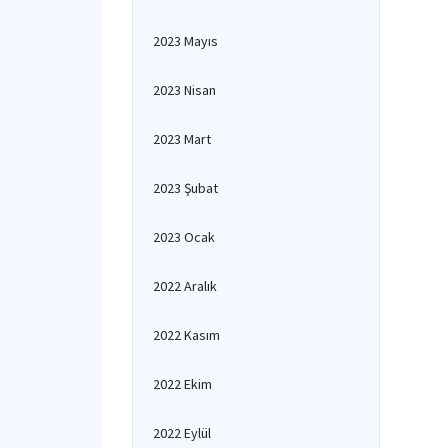
2023 Mayıs
2023 Nisan
2023 Mart
2023 Şubat
2023 Ocak
2022 Aralık
2022 Kasım
2022 Ekim
2022 Eylül