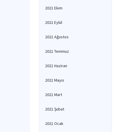
2021 Ekim
2021 Eylül
2021 Ağustos
2021 Temmuz
2021 Haziran
2021 Mayıs
2021 Mart
2021 Şubat
2021 Ocak