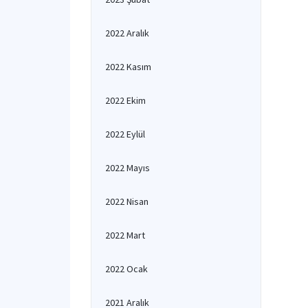
2022 Aralık
2022 Kasım
2022 Ekim
2022 Eylül
2022 Mayıs
2022 Nisan
2022 Mart
2022 Ocak
2021 Aralık