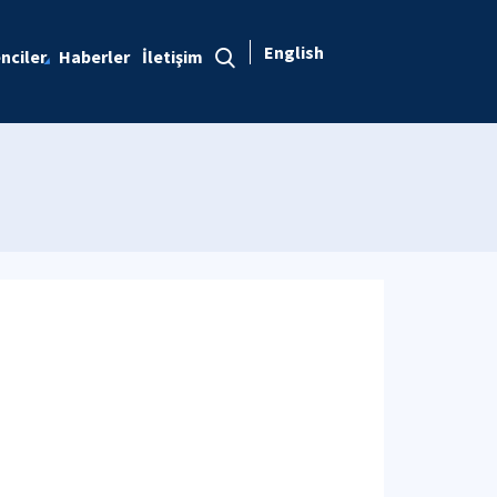
English
nciler
Haberler
İletişim