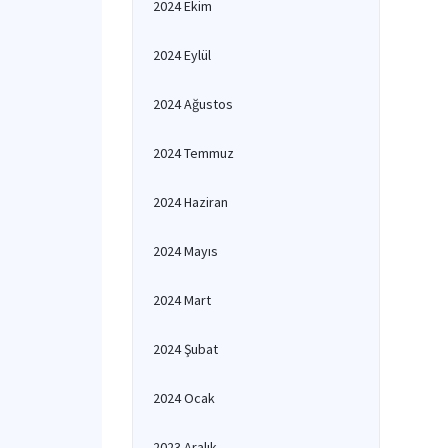
2024 Ekim
2024 Eylül
2024 Ağustos
2024 Temmuz
2024 Haziran
2024 Mayıs
2024 Mart
2024 Şubat
2024 Ocak
2023 Aralık