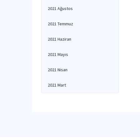
2021 Ağustos
2021 Temmuz
2021 Haziran
2021 Mayıs
2021 Nisan
2021 Mart