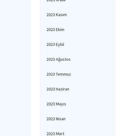
2023 Kasım
2023 Ekim
2023 Eylül
2023 Ağustos
2023 Temmuz
2023 Haziran
2023 Mayıs
2023 Nisan
2023 Mart