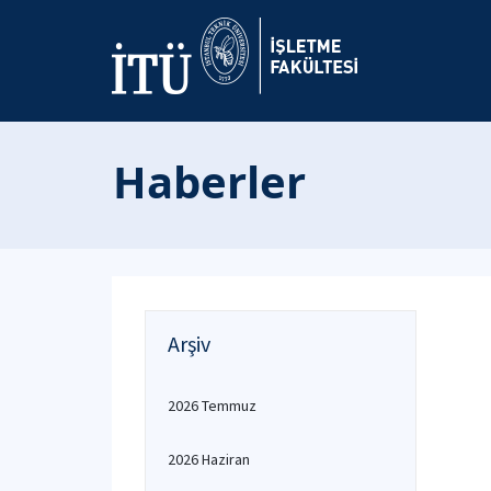
Haberler
Arşiv
2026 Temmuz
2026 Haziran