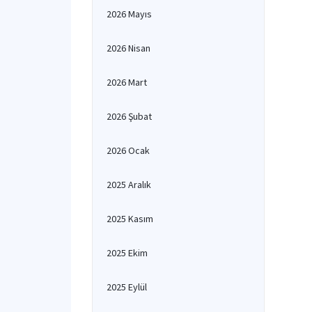
2026 Mayıs
2026 Nisan
2026 Mart
2026 Şubat
2026 Ocak
2025 Aralık
2025 Kasım
2025 Ekim
2025 Eylül