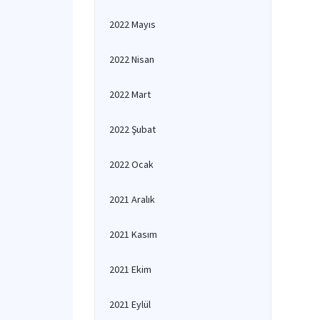
2022 Mayıs
2022 Nisan
2022 Mart
2022 Şubat
2022 Ocak
2021 Aralık
2021 Kasım
2021 Ekim
2021 Eylül