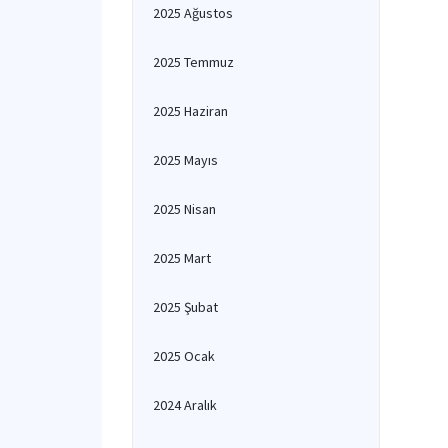
2025 Ağustos
2025 Temmuz
2025 Haziran
2025 Mayıs
2025 Nisan
2025 Mart
2025 Şubat
2025 Ocak
2024 Aralık