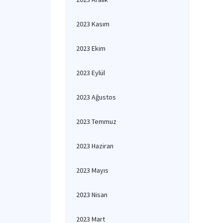
2023 Kasım
2023 Ekim
2023 Eylül
2023 Ağustos
2023 Temmuz
2023 Haziran
2023 Mayıs
2023 Nisan
2023 Mart