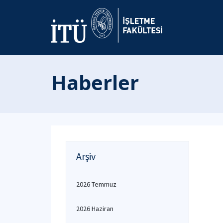
Haberler
Arşiv
2026 Temmuz
2026 Haziran