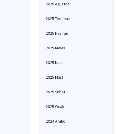
2025 Ağustos
2025 Temmuz
2025 Haziran
2025 Mayıs
2025 Nisan
2025 Mart
2025 Şubat
2025 Ocak
2024 Aralık