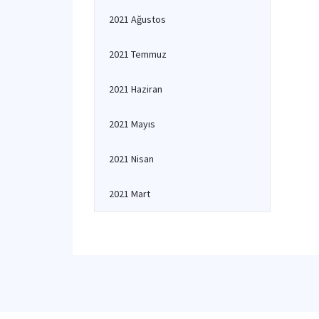
2021 Ağustos
2021 Temmuz
2021 Haziran
2021 Mayıs
2021 Nisan
2021 Mart