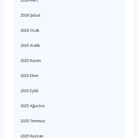
2026 Mart
2026 Şubat
2026 Ocak
2025 Aralık
2025 Kasım
2025 Ekim
2025 Eylül
2025 Ağustos
2025 Temmuz
2025 Haziran