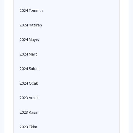
2024 Temmuz
2024 Haziran
2024 Mayıs
2024 Mart
2024 Şubat
2024 Ocak
2023 Aralık
2023 Kasım
2023 Ekim