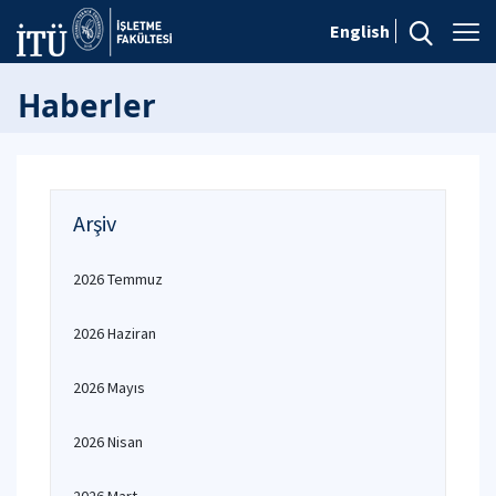
English
Haberler
Arşiv
2026 Temmuz
2026 Haziran
2026 Mayıs
2026 Nisan