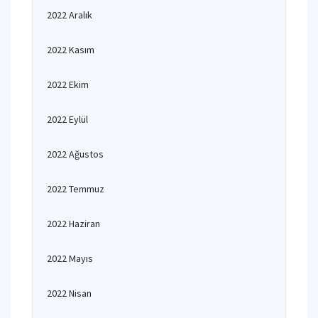
2022 Aralık
2022 Kasım
2022 Ekim
2022 Eylül
2022 Ağustos
2022 Temmuz
2022 Haziran
2022 Mayıs
2022 Nisan