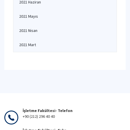
2021 Haziran
2021 Mayıs
2021 Nisan
2021 Mart
İşletme Fakültesi- Telefon
+90 (212) 296 40 40