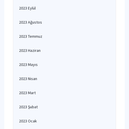
2023 Eylül
2023 Ağustos
2023 Temmuz
2023 Haziran
2023 Mayıs
2023 Nisan
2023 Mart
2023 Şubat
2023 Ocak