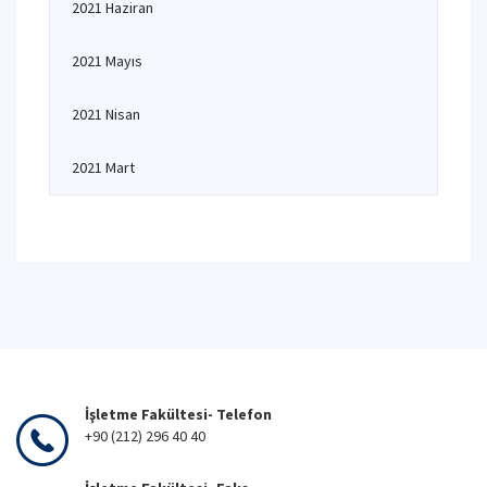
2021 Haziran
2021 Mayıs
2021 Nisan
2021 Mart
İşletme Fakültesi- Telefon
+90 (212) 296 40 40