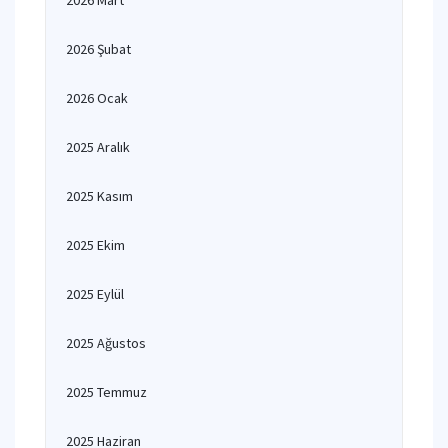
2026 Mart
2026 Şubat
2026 Ocak
2025 Aralık
2025 Kasım
2025 Ekim
2025 Eylül
2025 Ağustos
2025 Temmuz
2025 Haziran