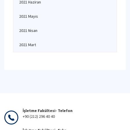
2021 Haziran
2021 Mayıs
2021 Nisan
2021 Mart
İşletme Fakültesi- Telefon
+90 (212) 296 40 40